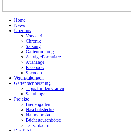
Home
News
Über uns
Vorstand
Chronik
Satzung
Gartenordnung
Anträge/Formulare
Aushänge
Facebook
Spenden
Veranstaltungen
Gartenfachberatung
Tipps für den Garten
Schulungen
Projekte
Bienengarten
Naschobstecke
Naturlehrpfad
Büchertauschbörse
Tauschbaum
Die Tafeln