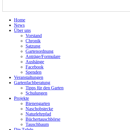
Home
News
Über uns
Vorstand
Chronik
Satzung
Gartenordnung
Anträge/Formulare
Aushänge
Facebook
Spenden
Veranstaltungen
Gartenfachberatung
Tipps für den Garten
Schulungen
Projekte
Bienengarten
Naschobstecke
Naturlehrpfad
Büchertauschbörse
Tauschbaum
Die Tafeln