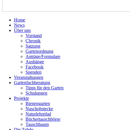
Home
News
Über uns
Vorstand
Chronik
Satzung
Gartenordnung
Anträge/Formulare
Aushänge
Facebook
Spenden
Veranstaltungen
Gartenfachberatung
Tipps für den Garten
Schulungen
Projekte
Bienengarten
Naschobstecke
Naturlehrpfad
Büchertauschbörse
Tauschbaum
Die Tafeln