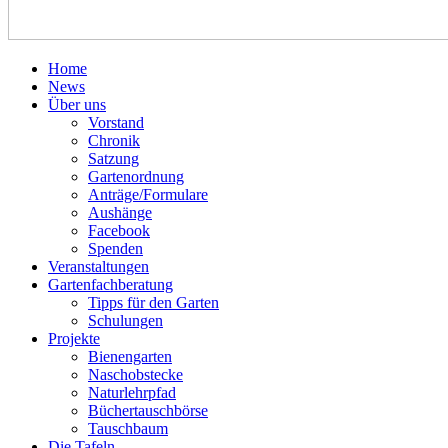
Home
News
Über uns
Vorstand
Chronik
Satzung
Gartenordnung
Anträge/Formulare
Aushänge
Facebook
Spenden
Veranstaltungen
Gartenfachberatung
Tipps für den Garten
Schulungen
Projekte
Bienengarten
Naschobstecke
Naturlehrpfad
Büchertauschbörse
Tauschbaum
Die Tafeln