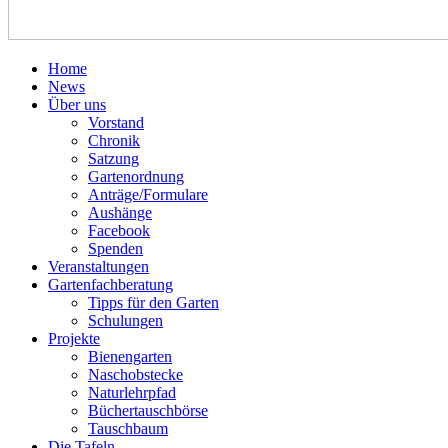
Home
News
Über uns
Vorstand
Chronik
Satzung
Gartenordnung
Anträge/Formulare
Aushänge
Facebook
Spenden
Veranstaltungen
Gartenfachberatung
Tipps für den Garten
Schulungen
Projekte
Bienengarten
Naschobstecke
Naturlehrpfad
Büchertauschbörse
Tauschbaum
Die Tafeln