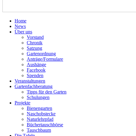
Home
News
Über uns
Vorstand
Chronik
Satzung
Gartenordnung
Anträge/Formulare
Aushänge
Facebook
Spenden
Veranstaltungen
Gartenfachberatung
Tipps für den Garten
Schulungen
Projekte
Bienengarten
Naschobstecke
Naturlehrpfad
Büchertauschbörse
Tauschbaum
Die Tafeln