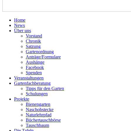
Home
News
Über uns
Vorstand
Chronik
Satzung
Gartenordnung
Anträge/Formulare
Aushänge
Facebook
Spenden
Veranstaltungen
Gartenfachberatung
Tipps für den Garten
Schulungen
Projekte
Bienengarten
Naschobstecke
Naturlehrpfad
Büchertauschbörse
Tauschbaum
Die Tafeln