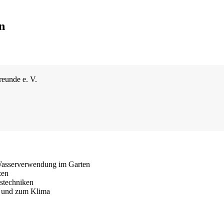
n
reunde e. V.
 Wasserverwendung im Garten
zen
stechniken
 und zum Klima