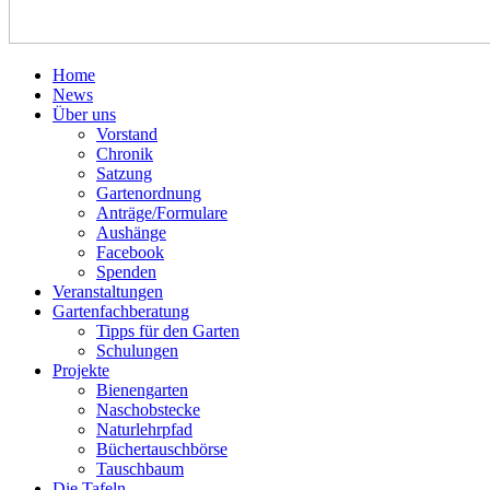
Home
News
Über uns
Vorstand
Chronik
Satzung
Gartenordnung
Anträge/Formulare
Aushänge
Facebook
Spenden
Veranstaltungen
Gartenfachberatung
Tipps für den Garten
Schulungen
Projekte
Bienengarten
Naschobstecke
Naturlehrpfad
Büchertauschbörse
Tauschbaum
Die Tafeln